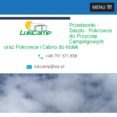
MENU
Przedsionki -
Daszki - Pokrowce
do Przyczep
Campingowych
oraz Pokrowce i Cabrio do łódek
+48 791 571 858
lukcamp@wp.pl