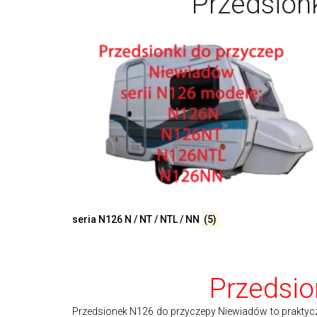
Przedsion
seria N126 N / NT / NTL / NN
(5)
Przedsi
Przedsionek N126 do przyczepy Niewiadów to praktyczn