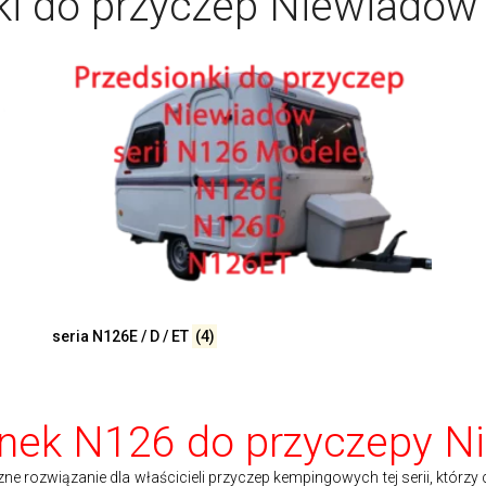
ki do przyczep Niewiadów 
seria N126E / D / ET
(4)
onek N126 do przyczepy N
e rozwiązanie dla właścicieli przyczep kempingowych tej serii, którz