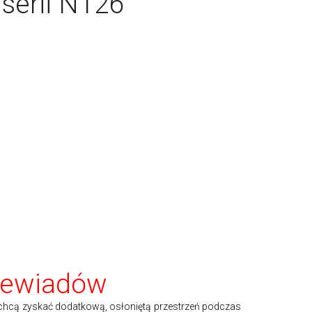
serii N126
iewiadów
y chcą zyskać dodatkową, osłoniętą przestrzeń podczas