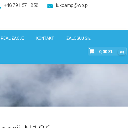
+48 791 571 858
lukcamp@wp.pl
REALIZACJE
KONTAKT
ZALOGUJ SIĘ
0,00
ZŁ
(0)