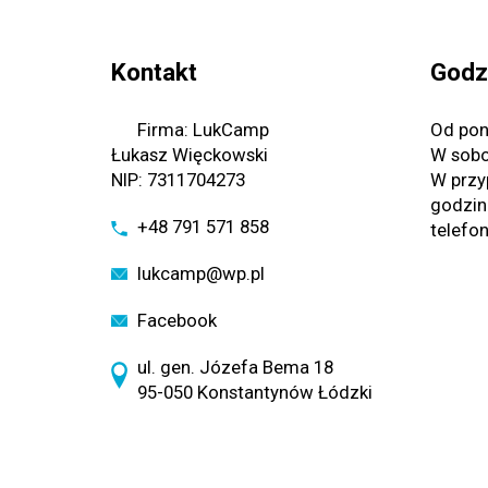
Kontakt
Godz
Firma: LukCamp
Od pon
Łukasz Więckowski
W sobo
NIP: 7311704273
W przy
godzin
+48 791 571 858
telefo
lukcamp@wp.pl
Facebook
ul. gen. Józefa Bema 18
95-050 Konstantynów Łódzki