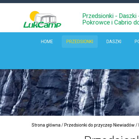
Przedsionki - Daszk
Pokrowce i Cabrio d
HOME
PRZEDSIONKI
DASZKI
P
Strona główna
/
Przedsionki do przyczep Niewiadów
/ 