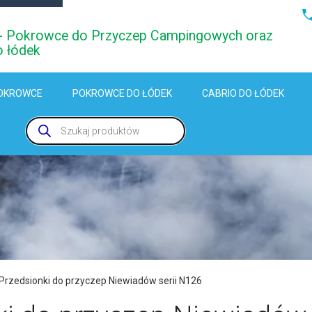
i - Pokrowce do Przyczep Campingowych oraz
o łódek
OKROWCE
POKROWCE DO ŁÓDEK
CABRIO DO ŁÓDEK
Wyszukiwarka
produktów
Przedsionki do przyczep Niewiadów serii N126