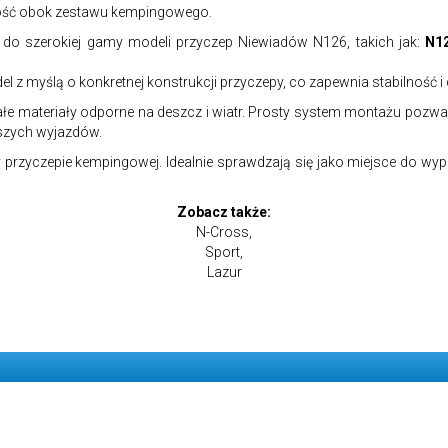
ność obok zestawu kempingowego.
 do szerokiej gamy modeli przyczep Niewiadów N126, takich jak:
N12
 z myślą o konkretnej konstrukcji przyczepy, co zapewnia stabilność 
e materiały odporne na deszcz i wiatr. Prosty system montażu pozwal
ższych wyjazdów.
zy przyczepie kempingowej. Idealnie sprawdzają się jako miejsce do 
Zobacz także:
N-Cross
,
Sport
,
Lazur