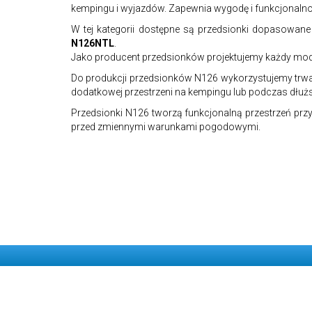
kempingu i wyjazdów. Zapewnia wygodę i funkcjonal
W tej kategorii dostępne są przedsionki dopasowane
N126NTL
.
Jako producent przedsionków projektujemy każdy model
Do produkcji przedsionków N126 wykorzystujemy trwał
dodatkowej przestrzeni na kempingu lub podczas dłu
Przedsionki N126 tworzą funkcjonalną przestrzeń pr
przed zmiennymi warunkami pogodowymi.