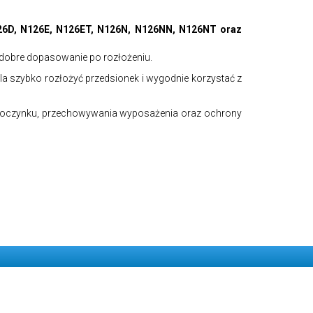
6D, N126E, N126ET, N126N, N126NN, N126NT oraz
i dobre dopasowanie po rozłożeniu.
a szybko rozłożyć przedsionek i wygodnie korzystać z
wypoczynku, przechowywania wyposażenia oraz ochrony