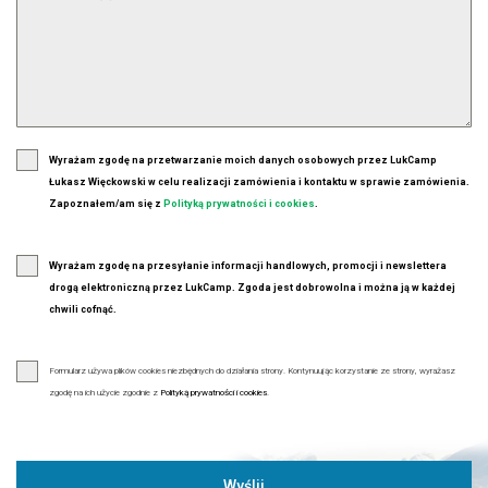
Wyrażam zgodę na przetwarzanie moich danych osobowych przez LukCamp
Łukasz Więckowski w celu realizacji zamówienia i kontaktu w sprawie zamówienia.
Zapoznałem/am się z
Polityką prywatności i cookies
.
Wyrażam zgodę na przesyłanie informacji handlowych, promocji i newslettera
drogą elektroniczną przez LukCamp. Zgoda jest dobrowolna i można ją w każdej
chwili cofnąć.
Formularz używa plików cookies niezbędnych do działania strony. Kontynuując korzystanie ze strony, wyrażasz
zgodę na ich użycie zgodnie z
Polityką prywatności i cookies
.
Wyślij