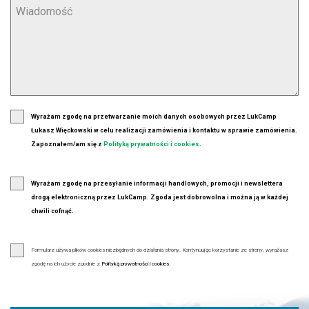
Wyrażam zgodę na przetwarzanie moich danych osobowych przez LukCamp
Łukasz Więckowski w celu realizacji zamówienia i kontaktu w sprawie zamówienia.
Zapoznałem/am się z
Polityką prywatności i cookies
.
Wyrażam zgodę na przesyłanie informacji handlowych, promocji i newslettera
drogą elektroniczną przez LukCamp. Zgoda jest dobrowolna i można ją w każdej
chwili cofnąć.
Formularz używa plików cookies niezbędnych do działania strony. Kontynuując korzystanie ze strony, wyrażasz
zgodę na ich użycie zgodnie z
Polityką prywatności i cookies
.