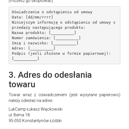
(możesz go skopiować):
Oświadczenie o odstąpieniu od umowy

Data: [dd/mm/rrrr]

Niniejszym informuję o odstąpieniu od umowy s
przedaży następującego produktu:

Nazwa produktu: [__________]

Numer zamówienia: [__________]

Imię i nazwisko: [__________]

Adres: [__________]

Podpis (jeśli złożone w formie papierowej): 
[__________]
3. Adres do odesłania
towaru
Towar wraz z oświadczeniem (jeśli wysyłane papierowo)
należy odesłać na adres:
LukCamp Łukasz Więckowski
ul. Bema 18
95-050 Konstantynów Łódzki