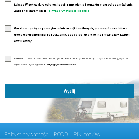
Łukasz Więckowski w celu realizacji zamówienia i kontaktu w sprawie zamówienia.
Zapoznałem/am się z
Polityką prywatności i cookies
.
Wyrażam zgodę na przesyłanie informacji handlowych, promocji i newslettera
drogą elektroniczną przez LukCamp. Zgoda jest dobrowolna i można ją w każdej
chwili cofnąć.
Formularz używa plików cookies niezbędnych do działania strony. Kontynuując korzystanie ze strony, wyrażasz
zgodę na ich użycie zgodnie z
Polityką prywatności i cookies
.
Wyślij
Polityka prywatności– RODO – Pliki cookies