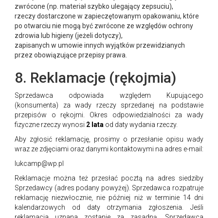
zwrócone (np. materiał szybko ulegający zepsuciu),
rzeczy dostarczone w zapieczętowanym opakowaniu, które
po otwarciu nie mogą być zwrócone ze względów ochrony
zdrowia lub higieny (jeżeli dotyczy),
zapisanych w umowie innych wyjątków przewidzianych
przez obowiązujące przepisy prawa.
8. Reklamacje (rękojmia)
Sprzedawca odpowiada względem Kupującego
(konsumenta) za wady rzeczy sprzedanej na podstawie
przepisów o rękojmi. Okres odpowiedzialności za wady
fizyczne rzeczy wynosi
2 lata
od daty wydania rzeczy.
Aby zgłosić reklamację, prosimy o przesłanie opisu wady
wraz ze zdjęciami oraz danymi kontaktowymi na adres e-mail:
lukcamp@wp.pl
Reklamacje można też przesłać pocztą na adres siedziby
Sprzedawcy (adres podany powyżej). Sprzedawca rozpatruje
reklamację niezwłocznie, nie później niż w terminie 14 dni
kalendarzowych od daty otrzymania zgłoszenia. Jeśli
reklamacja uznana zostanie za zasadną, Sprzedawca