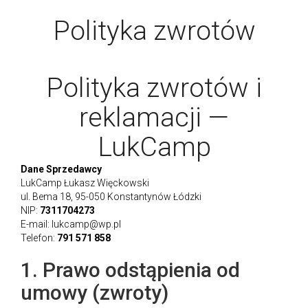
Polityka zwrotów
Polityka zwrotów i
reklamacji —
LukCamp
Dane Sprzedawcy
LukCamp Łukasz Więckowski
ul. Bema 18, 95-050 Konstantynów Łódzki
NIP:
7311704273
E-mail:
lukcamp@wp.pl
Telefon:
791 571 858
1. Prawo odstąpienia od
umowy (zwroty)