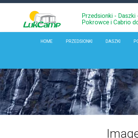
Przedsionki - Daszk
Pokrowce i Cabrio d
HOME
PRZEDSIONKI
DASZKI
P
Image