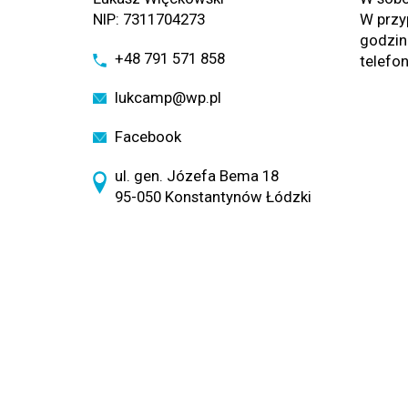
NIP: 7311704273
W przy
godzin
+48 791 571 858
telefo
lukcamp@wp.pl
Facebook
ul. gen. Józefa Bema 18
95-050 Konstantynów Łódzki