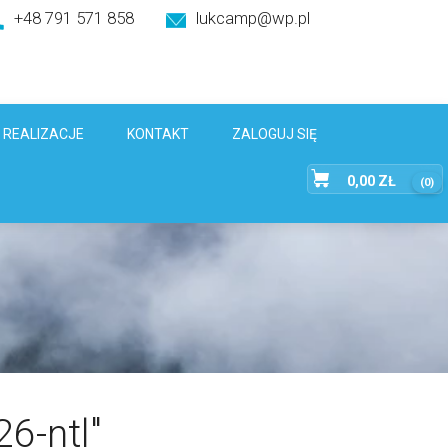
+48 791 571 858
lukcamp@wp.pl
REALIZACJE
KONTAKT
ZALOGUJ SIĘ
0,00
ZŁ
(0)
6-ntl"