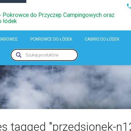
i - Pokrowce do Przyczep Campingowych oraz
o łódek
OKROWCE
POKROWCE DO ŁÓDEK
CABRIO DO ŁÓDEK
Wyszukiwarka
produktów
s tagged "przedsionek-n12