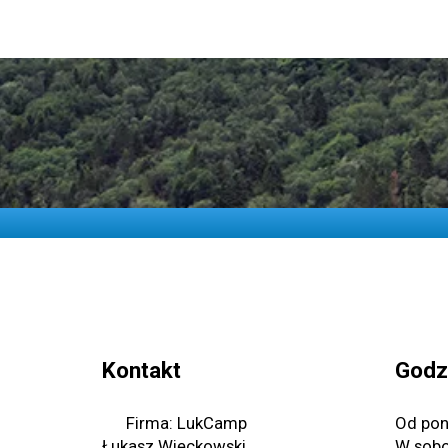
Kontakt
Godz
Firma: LukCamp
Od pon
Łukasz Więckowski
W sobo