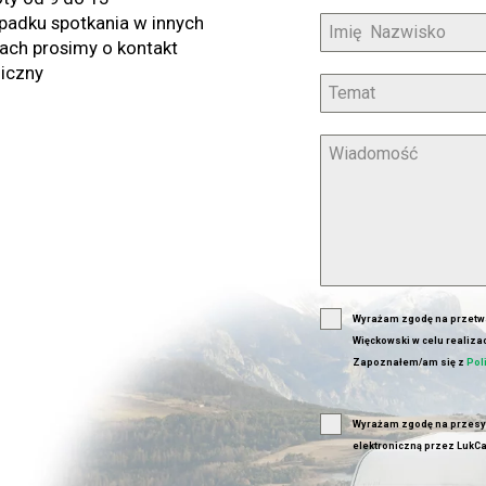
padku spotkania w innych
ach prosimy o kontakt
niczny
Wyrażam zgodę na przetw
Więckowski w celu realiza
Zapoznałem/am się z
Pol
Wyrażam zgodę na przesyła
elektroniczną przez LukCa