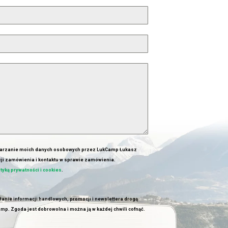
arzanie moich danych osobowych przez LukCamp Łukasz
cji zamówienia i kontaktu w sprawie zamówienia.
ityką prywatności i cookies
.
nie informacji handlowych, promocji i newslettera drogą
mp. Zgoda jest dobrowolna i można ją w każdej chwili cofnąć.