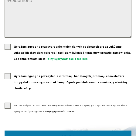
Wyrażam zgodę na przetwarzanie moich danych osobowych przez LukCamp
Łukasz Więckowski w celu realizacji zamówienia i kontaktu w sprawie zamówienia.
Zapoznałem/am się z
Polityką prywatności i cookies
.
Wyrażam zgodę na przesyłanie informacji handlowych, promocji i newslettera
drogą elektroniczną przez LukCamp. Zgoda jest dobrowolna i można ją w każdej
chwili cofnąć.
Formularz używa plików cookies niezbędnych do działania strony. Kontynuując korzystanie ze strony, wyrażasz
zgodę na ich użycie zgodnie z
Polityką prywatności i cookies
.