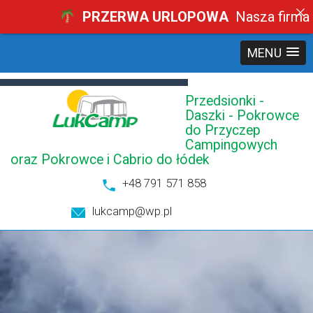
PRZERWA URLOPOWA
Nasza firma będz
MENU
Przedsionki -
Daszki - Pokrowce
do Przyczep
Campingowych
oraz Pokrowce i Cabrio do łódek
+48 791 571 858
lukcamp@wp.pl