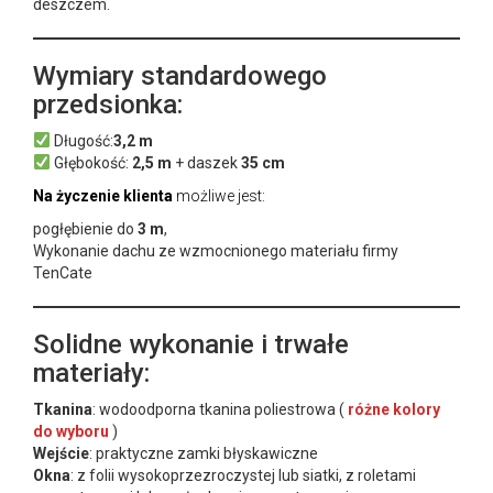
deszczem.
Wymiary standardowego
przedsionka:
Długość:
3,2 m
Głębokość:
2,5 m
+ daszek
35 cm
Na życzenie klienta
możliwe jest:
pogłębienie do
3 m
,
Wykonanie dachu ze wzmocnionego materiału firmy
TenCate
Solidne wykonanie i trwałe
materiały:
Tkanina
: wodoodporna tkanina poliestrowa (
różne kolory
do wyboru
)
Wejście
: praktyczne zamki błyskawiczne
Okna
: z folii wysokoprzezroczystej lub siatki, z roletami