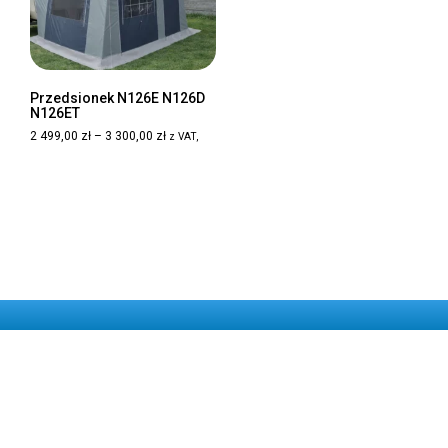
Przedsionek N126E N126D
N126ET
Zakres
2 499,00
zł
–
3 300,00
zł
z VAT,
cen:
Ten
od
Wybierz opcje
produkt
2
ma
499,00 zł
wiele
do
3
wariantów.
300,00 zł
Opcje
można
wybrać
na
stronie
produktu