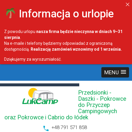
Informacja o urlopie
Z powodu urlopu
nasza firma będzie nieczynna w dniach 9–31
sierpnia
.
Na e-maile i telefony będziemy odpowiadać z ograniczoną
dostępnością.
Realizację zamówień wznowimy od 1 września.
Dziękujemy za wyrozumiałość.
MENU
Przedsionki -
Daszki - Pokrowce
do Przyczep
Campingowych
oraz Pokrowce i Cabrio do łódek
+48 791 571 858