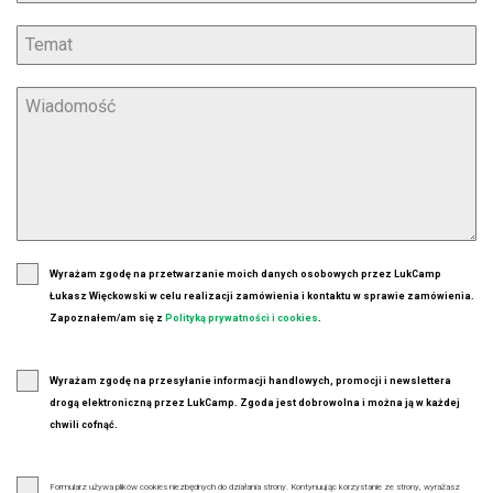
Wyrażam zgodę na przetwarzanie moich danych osobowych przez LukCamp
Łukasz Więckowski w celu realizacji zamówienia i kontaktu w sprawie zamówienia.
Zapoznałem/am się z
Polityką prywatności i cookies
.
Wyrażam zgodę na przesyłanie informacji handlowych, promocji i newslettera
drogą elektroniczną przez LukCamp. Zgoda jest dobrowolna i można ją w każdej
chwili cofnąć.
Formularz używa plików cookies niezbędnych do działania strony. Kontynuując korzystanie ze strony, wyrażasz