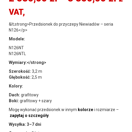
cen
VAT,
od
&lt;strong>Przedsionek do przyczepy Niewiadów – seria
N126</p>
2
Modele:
N126NT
580
N126NTL
do
Wymiary:</strong>
Szerokość:
3,2 m
3
Głębokość:
2,5 m
Kolory:
350
Dach:
grafitowy
Boki:
grafitowy + szary
Mogę wykonać przedsionek w innym
kolorze
i rozmiarze –
zapytaj o szczegóły
.
Wysyłka: 3–7 dni