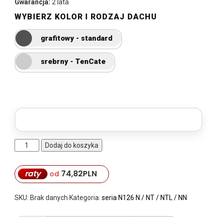
Gwarancja:
2 lata
WYBIERZ KOLOR I RODZAJ DACHU
grafitowy - standard
srebrny - TenCate
ilość
Dodaj do koszyka
przedsionek
N126NT
raty
74,82
PLN
N126NTL
od
N126NN
SKU:
Brak danych
Kategoria:
seria N126 N / NT / NTL / NN