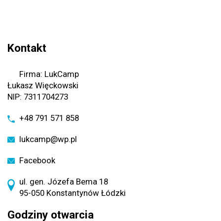
na
na
stronie
stronie
produktu
produktu
Kontakt
Firma: LukCamp
Łukasz Więckowski
NIP: 7311704273
+48 791 571 858
lukcamp@wp.pl
Facebook
ul. gen. Józefa Bema 18
95-050 Konstantynów Łódzki
Godziny otwarcia