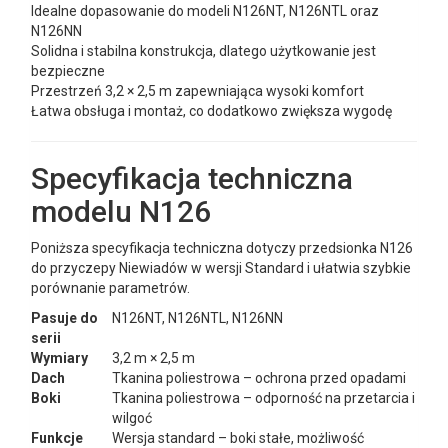
Idealne dopasowanie do modeli N126NT, N126NTL oraz
N126NN
Solidna i stabilna konstrukcja, dlatego użytkowanie jest
bezpieczne
Przestrzeń 3,2 × 2,5 m zapewniająca wysoki komfort
Łatwa obsługa i montaż, co dodatkowo zwiększa wygodę
Specyfikacja techniczna
modelu N126
Poniższa specyfikacja techniczna dotyczy przedsionka N126
do przyczepy Niewiadów w wersji Standard i ułatwia szybkie
porównanie parametrów.
Pasuje do
N126NT, N126NTL, N126NN
serii
Wymiary
3,2 m × 2,5 m
Dach
Tkanina poliestrowa – ochrona przed opadami
Boki
Tkanina poliestrowa – odporność na przetarcia i
wilgoć
Funkcje
Wersja standard – boki stałe, możliwość