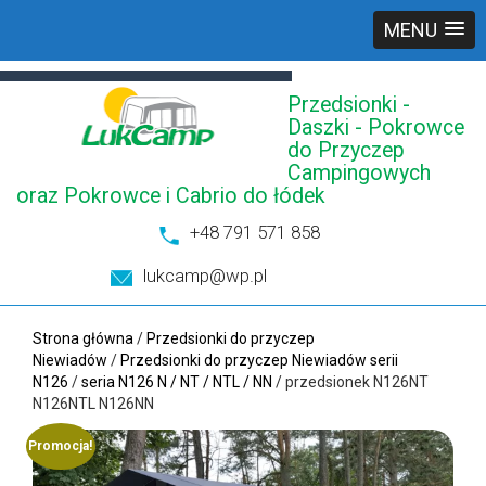
MENU
Przedsionki -
Daszki - Pokrowce
do Przyczep
Campingowych
oraz Pokrowce i Cabrio do łódek
+48 791 571 858
lukcamp@wp.pl
Strona główna
/
Przedsionki do przyczep
Niewiadów
/
Przedsionki do przyczep Niewiadów serii
N126
/
seria N126 N / NT / NTL / NN
/ przedsionek N126NT
N126NTL N126NN
Promocja!