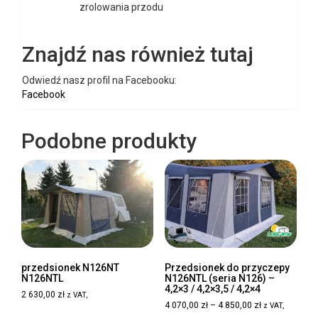
zrolowania przodu
Znajdź nas również tutaj
Odwiedź nasz profil na Facebooku:
Facebook
Podobne produkty
przedsionek N126NT
Przedsionek do przyczepy
N126NTL
N126NTL (seria N126) –
4,2×3 / 4,2×3,5 / 4,2×4
2 630,00
zł
z VAT,
Zakres
4 070,00
zł
–
4 850,00
zł
z VAT,
cen: