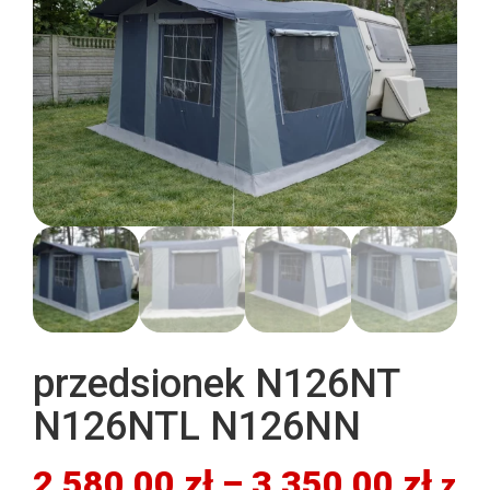
przedsionek N126NT
N126NTL N126NN
Zak
2 580,00
zł
–
3 350,00
zł
z