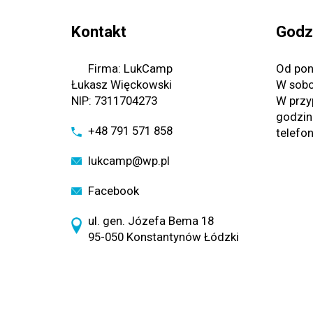
Kontakt
Godz
Firma: LukCamp
Od pon
Łukasz Więckowski
W sobo
NIP: 7311704273
W przy
godzin
+48 791 571 858
telefo
lukcamp@wp.pl
Facebook
ul. gen. Józefa Bema 18
95-050 Konstantynów Łódzki