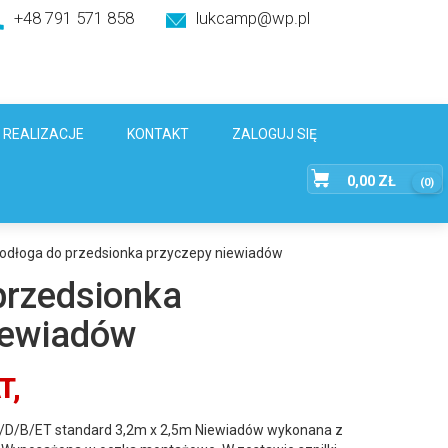
+48 791 571 858
lukcamp@wp.pl
REALIZACJE
KONTAKT
ZALOGUJ SIĘ
0,00
ZŁ
(0)
odłoga do przedsionka przyczepy niewiadów
przedsionka
iewiadów
T,
E/D/B/ET standard 3,2m x 2,5m Niewiadów wykonana z