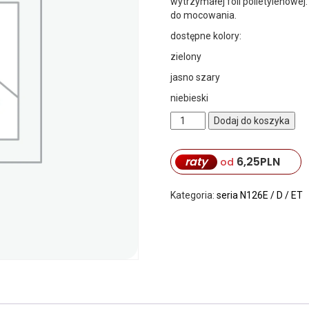
wytrzymałej foli polietylenowe
do mocowania.
dostępne kolory:
zielony
jasno szary
niebieski
ilość
Dodaj do koszyka
podłoga
do
raty
6,25
PLN
przedsionka
od
przyczepy
niewiadów
Kategoria:
seria N126E / D / ET