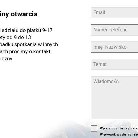
produktu
produktu
iny otwarcia
iedziału do piątku 9-17
ty od 9 do 13
padku spotkania w innych
ach prosimy o kontakt
niczny
Wyrażam zgodę na przetw
Więckowski w celu realiza