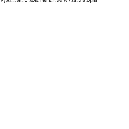
j. Wyposażona w oczka montażowe. W zestawie szpilki