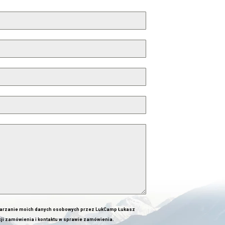
produktu
arzanie moich danych osobowych przez LukCamp Łukasz
cji zamówienia i kontaktu w sprawie zamówienia.