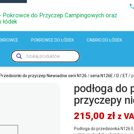
i - Pokrowce do Przyczep Campingowych oraz
o łódek
OKROWCE
POKROWCE DO ŁÓDEK
CABRIO DO ŁÓDEK
Wyszukiwarka
produktów
Przedsionki do przyczep Niewiadów serii N126
/
seria N126E / D / ET
/ p
podłoga do 
przyczepy n
215,00
zł
z VA
Podłoga do przedsionka N126 