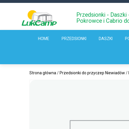
Przedsionki - Daszk
Pokrowce i Cabrio d
HOME
PRZEDSIONKI
DASZKI
P
Strona główna
/
Przedsionki do przyczep Niewiadów
/