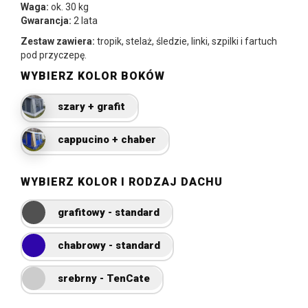
Waga:
ok. 30 kg
Gwarancja:
2 lata
Zestaw zawiera:
tropik, stelaż, śledzie, linki, szpilki i fartuch
pod przyczepę.
WYBIERZ KOLOR BOKÓW
szary + grafit
cappucino + chaber
WYBIERZ KOLOR I RODZAJ DACHU
grafitowy - standard
chabrowy - standard
srebrny - TenCate