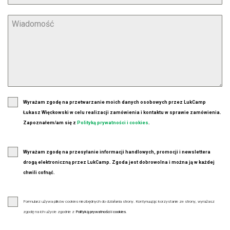
Wyrażam zgodę na przetwarzanie moich danych osobowych przez LukCamp
Łukasz Więckowski w celu realizacji zamówienia i kontaktu w sprawie zamówienia.
Zapoznałem/am się z
Polityką prywatności i cookies
.
Wyrażam zgodę na przesyłanie informacji handlowych, promocji i newslettera
drogą elektroniczną przez LukCamp. Zgoda jest dobrowolna i można ją w każdej
chwili cofnąć.
Formularz używa plików cookies niezbędnych do działania strony. Kontynuując korzystanie ze strony, wyrażasz
zgodę na ich użycie zgodnie z
Polityką prywatności i cookies
.