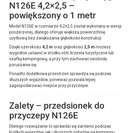
N126E 4,2×2,5 –
powiększony o 1 metr
Model N126E w rozmiarze 4,2×2,5 został wykonany w wersji
poszerzonej, dlatego oferuje większą powierzchnię
użytkową bez zwiększania głębokości konstrukcji.
Dzięki szerokości
4,2 m
oraz głębokości
2,5 m
możesz
wygodnie ustawić w środku stół, krzesła turystyczne lub
szafkę kempingową, a przy tym zachować swobodę
poruszania się.
Ponadto dodatkowa przestrzeń sprawdza się podczas
dłuższych wyjazdów, ponieważ pozwala lepiej
zagospodarować miejsce przy przyczepie.
Zalety – przedsionek do
przyczepy N126E
Dlatego rozwiązanie to sprawdzi się zarówno podczas
krótkich wyjazdów, jak i dłuższych pobytów na kempingu.