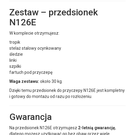
Zestaw – przedsionek
N126E
W komplecie otrzymujesz:
tropik
stelaż stalowy ocynkowany
śledzie
linki
szpilki
fartuch pod przyczepę
Waga zestawu:
około 30 kg.
Dzięki temu przedsionek do przyczepy N126E jest kompletny
i gotowy do montażu od razu po rozłożeniu.
Gwarancja
Na przedsionek N126E otrzymujesz
2-letnią gwarancję
,
dlatego możesz użytkować go bez obaw przez wiele