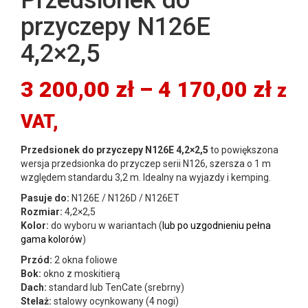
przyczepy N126E
4,2×2,5
Zak
3 200,00
zł
–
4 170,00
zł
z
cen
VAT,
od
Przedsionek do przyczepy N126E 4,2×2,5
to powiększona
wersja przedsionka do przyczep serii N126, szersza o 1 m
3
względem standardu 3,2 m. Idealny na wyjazdy i kemping.
Pasuje do:
N126E / N126D / N126ET
200
Rozmiar:
4,2×2,5
Kolor:
do wyboru w wariantach (
lub po uzgodnieniu pełna
do
gama kolorów
)
Przód:
2 okna foliowe
4
Bok:
okno z moskitierą
Dach:
standard lub TenCate (srebrny)
170
Stelaż:
stalowy ocynkowany (4 nogi)