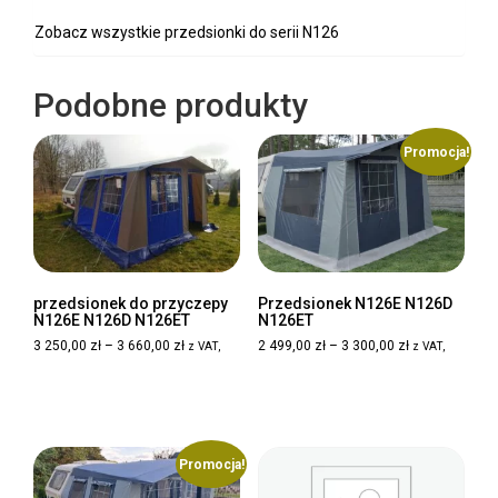
Zobacz wszystkie przedsionki do serii N126
Podobne produkty
Promocja!
przedsionek do przyczepy
Przedsionek N126E N126D
N126E N126D N126ET
N126ET
Zakres
Zakres
3 250,00
zł
–
3 660,00
zł
2 499,00
zł
–
3 300,00
zł
z VAT,
z VAT,
cen:
cen:
Ten
Ten
od
od
Wybierz opcje
Wybierz opcje
produkt
produkt
3
2
ma
ma
250,00 zł
499,00 zł
wiele
wiele
do
do
3
3
wariantów.
wariantów.
Promocja!
660,00 zł
300,00 zł
Opcje
Opcje