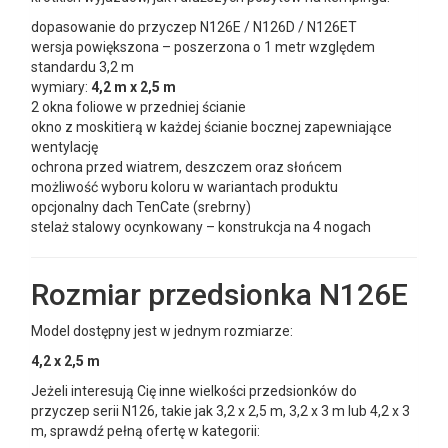
dopasowanie do przyczep N126E / N126D / N126ET
wersja powiększona – poszerzona o 1 metr względem
standardu 3,2 m
wymiary:
4,2 m x 2,5 m
2 okna foliowe w przedniej ścianie
okno z moskitierą w każdej ścianie bocznej zapewniające
wentylację
ochrona przed wiatrem, deszczem oraz słońcem
możliwość wyboru koloru w wariantach produktu
opcjonalny dach TenCate (srebrny)
stelaż stalowy ocynkowany – konstrukcja na 4 nogach
Rozmiar przedsionka N126E
Model dostępny jest w jednym rozmiarze:
4,2 x 2,5 m
Jeżeli interesują Cię inne wielkości przedsionków do
przyczep serii N126, takie jak 3,2 x 2,5 m, 3,2 x 3 m lub 4,2 x 3
m, sprawdź pełną ofertę w kategorii: