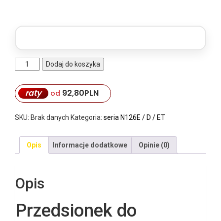
ilość
Dodaj do koszyka
Przedsionek
do
raty
92,80
PLN
przyczepy
od
N126E
4,2x2,5
SKU:
Brak danych
Kategoria:
seria N126E / D / ET
Opis
Informacje dodatkowe
Opinie (0)
Opis
Przedsionek do