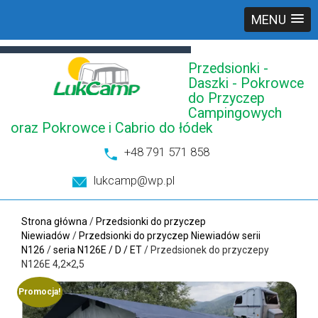
MENU
Przedsionki -
Daszki - Pokrowce
do Przyczep
Campingowych
oraz Pokrowce i Cabrio do łódek
+48 791 571 858
lukcamp@wp.pl
Strona główna
/
Przedsionki do przyczep
Niewiadów
/
Przedsionki do przyczep Niewiadów serii
N126
/
seria N126E / D / ET
/ Przedsionek do przyczepy
N126E 4,2×2,5
Promocja!