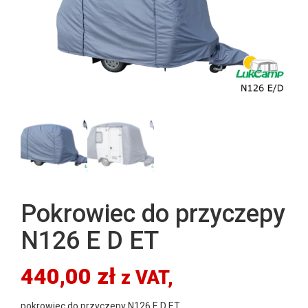
Pokrowiec do przyczepy
N126 E D ET
440,00
zł
z VAT,
pokrowiec do przyczepy N126 E D ET