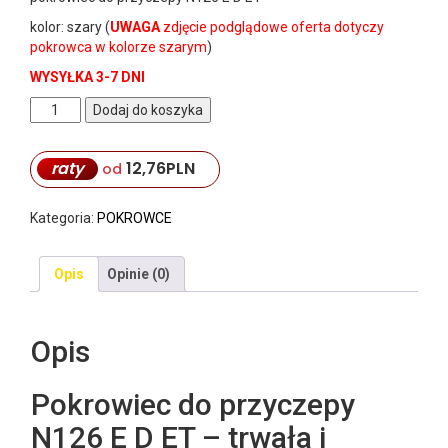
kolor: szary (
UWAGA
zdjęcie podglądowe oferta dotyczy
pokrowca w kolorze szarym
)
WYSYŁKA 3-7 DNI
ilość
Dodaj do koszyka
Pokrowiec
do
raty
12,76
PLN
przyczepy
od
N126
E
Kategoria:
POKROWCE
D
ET
Opis
Opinie (0)
Opis
Pokrowiec do przyczepy
N126 E D ET – trwała i