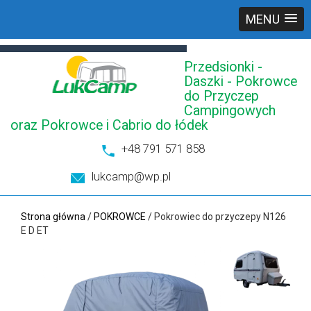
MENU
Przedsionki -
Daszki - Pokrowce
do Przyczep
Campingowych
oraz Pokrowce i Cabrio do łódek
+48 791 571 858
lukcamp@wp.pl
Strona główna
/
POKROWCE
/ Pokrowiec do przyczepy N126
E D ET