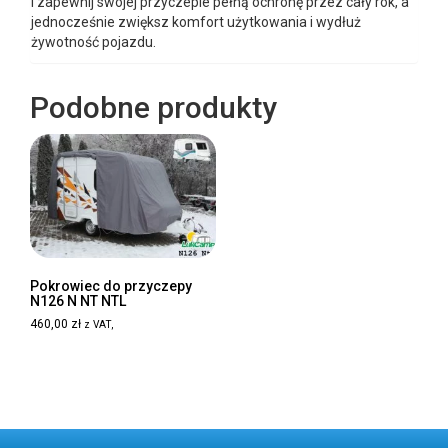
i zapewnij swojej przyczepie pełną ochronę przez cały rok, a
jednocześnie zwiększ komfort użytkowania i wydłuż
żywotność pojazdu.
Podobne produkty
Pokrowiec do przyczepy
N126 N NT NTL
460,00
zł
z VAT,
Dodaj do koszyka