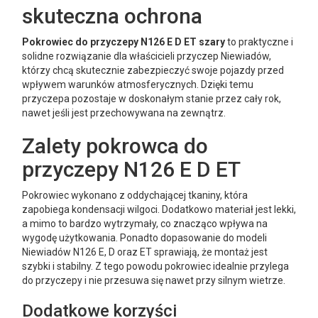
skuteczna ochrona
Pokrowiec do przyczepy N126 E D ET szary
to praktyczne i
solidne rozwiązanie dla właścicieli przyczep Niewiadów,
którzy chcą skutecznie zabezpieczyć swoje pojazdy przed
wpływem warunków atmosferycznych. Dzięki temu
przyczepa pozostaje w doskonałym stanie przez cały rok,
nawet jeśli jest przechowywana na zewnątrz.
Zalety pokrowca do
przyczepy N126 E D ET
Pokrowiec wykonano z oddychającej tkaniny, która
zapobiega kondensacji wilgoci. Dodatkowo materiał jest lekki,
a mimo to bardzo wytrzymały, co znacząco wpływa na
wygodę użytkowania. Ponadto dopasowanie do modeli
Niewiadów N126 E, D oraz ET sprawiają, że montaż jest
szybki i stabilny. Z tego powodu pokrowiec idealnie przylega
do przyczepy i nie przesuwa się nawet przy silnym wietrze.
Dodatkowe korzyści